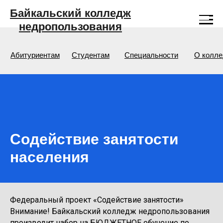
Байкальский колледж
недропользования
Абитуриентам
Студентам
Специальности
О колл
Содействие занятости
населения
Федеральный проект «Содействие занятости»
Внимание! Байкальский колледж недропользования
производит набор на БЮДЖЕТНОЕ обучение по