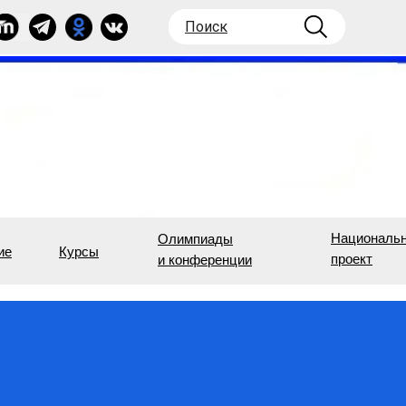
Поиск
Националь
Олимпиады
ие
Курсы
проект
и конференции