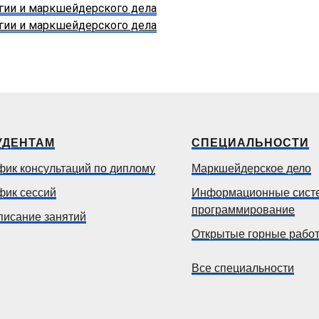
огии и маркшейдерского дела
огии и маркшейдерского дела
УДЕНТАМ
СПЕЦИАЛЬНОСТИ
фик консультаций по диплому
Маркшейдерское дело
фик сессий
Информационные сист
программирование
писание занятий
Открытые горные рабо
Все специальности