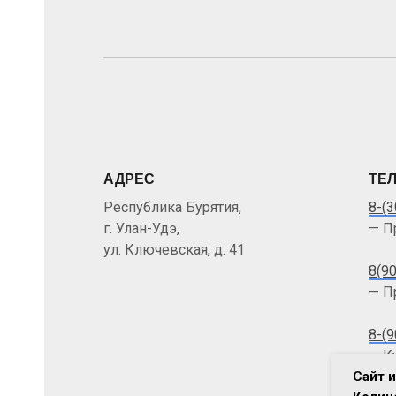
АДРЕС
ТЕ
Республика Бурятия,
8-(3
г. Улан-Удэ,
— П
ул. Ключевская, д. 41
8(9
— П
8-(
— К
Сайт и
обр