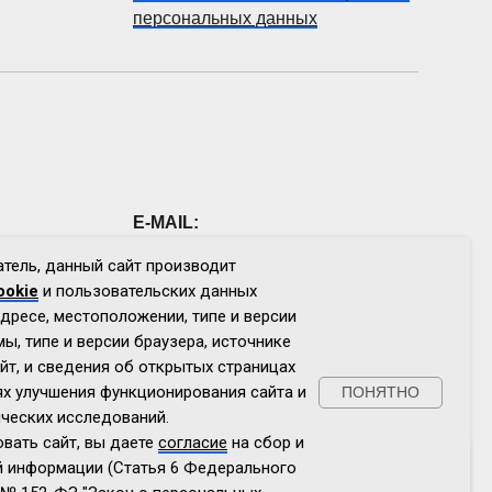
персональных данных
E-MAIL:
bkn@govrb.ru
тель, данный сайт производит
ookie
и пользовательских данных
дресе, местоположении, типе и версии
ы, типе и версии браузера, источнике
йт, и сведения об открытых страницах
ях улучшения функционирования сайта и
ПОНЯТНО
ческих исследований.
вать сайт, вы даете
согласие
на сбор и
й информации (Статья 6 Федерального
собирает
следующие данные
: