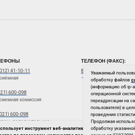
ЛЕФОНЫ
ТЕЛЕФОН (ФАКС):
012) 41-10-11
8 (3012) 41-10-11
Уважаемый пользова
риёмная
— Директор (приемная)
обработку файлов
c
(информацию об ip-а
021) 600-098
операционной систем
риемная комиссия
переадресации на са
пользователя) в цел
9021) 600-098
проведения статисти
урсы, дополнительное
Продолжая использо
спользует инструмент веб-аналитики "
азование для взрослых
Яндекс Метрика
обработку указанно
"
и 