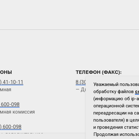
ФОНЫ
ТЕЛЕФОН (ФАКС):
) 41-10-11
8 (3012) 41-10-11
Уважаемый пользова
мная
— Директор (приемная)
обработку файлов
c
(информацию об ip-а
 600-098
операционной систем
мная комиссия
переадресации на са
пользователя) в цел
) 600-098
и проведения статис
ы, дополнительное
Продолжая использо