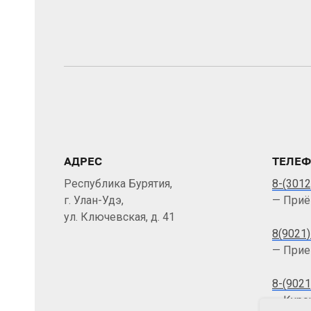
АДРЕС
ТЕЛЕ
Республика Бурятия,
8-(3012
г. Улан-Удэ,
— Приё
ул. Ключевская, д. 41
8(9021)
— Прие
8-(9021
— Курс