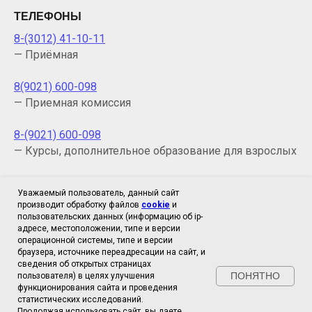
ТЕЛЕФОНЫ
8-(3012) 41-10-11
— Приёмная
8(9021) 600-098
— Приемная комиссия
8-(9021) 600-098
— Курсы, дополнительное образование для взрослых
ТЕЛЕФОН (ФАКС):
Уважаемый пользователь, данный сайт
производит обработку файлов
cookie
и
8 (3012) 41-10-11
пользовательских данных (информацию об ip-
— Директор (приемная)
адресе, местоположении, типе и версии
операционной системы, типе и версии
браузера, источнике переадресации на сайт, и
E-MAIL:
сведения об открытых страницах
ПОНЯТНО
Сайт использует инструмент веб-аналитики
пользователя) в целях улучшения
bkn@govrb.ru
"
функционирования сайта и проведения
Яндекс Метрика
"
и собирает
следующие
данные
статистических исследований.
:
Количество по переходам, количество
Продолжая использовать сайт, вы даете