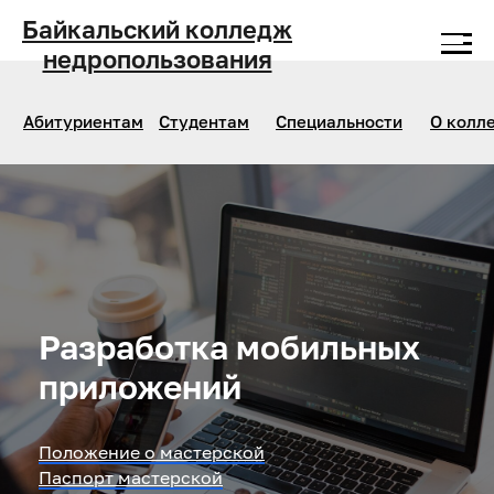
Байкальский колледж
недропользования
Абитуриентам
Студентам
Специальности
О колл
Разработка мобильных
приложений
Положение о мастерской
Паспорт мастерской