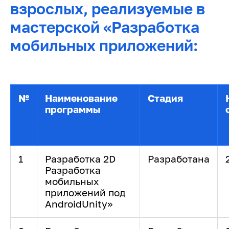
взрослых, реализуемые в
мастерской «Разработка
мобильных приложений:
№
Наименование
Стадия
программы
1
Разработка 2
D
Разработана
Разработка
мобильных
приложений под
Android
Unity
»