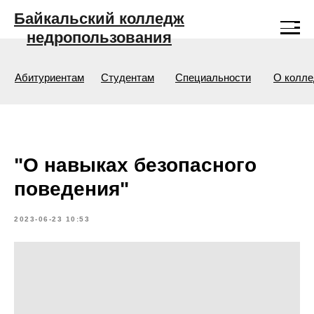
Байкальский колледж
недропользования
Абитуриентам
Студентам
Специальности
О колл
"О навыках безопасного
поведения"
2023-06-23 10:53