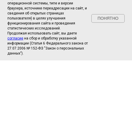
операционной системы, типе и версии
браузера, источнике переадресации на сайт, и
сведения об открытых страницах
ПОНЯТНО
Сайт использует инструмент веб-аналитики
пользователя) в целях улучшения
"
функционирования сайта и проведения
Яндекс Метрика
"
и собирает
следующие
данные
статистических исследований.
:
Количество по переходам, количество
Продолжая использовать сайт, вы даете
Принять
посещения сайта с нативного/мобильного
согласие
на сбор и обработку указанной
устройства, имя браузера и его язык и часовой
информации (Статья 6 Федерального закона от
пояс.
27.07.2006 № 152-ФЗ "Закон о персональных
Сайт не собирает идентификационную
информацию.
данных").
АБИТУРИЕНТАМ
СТУДЕНТАМ