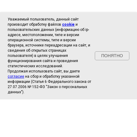
Уважаемый пользователь, данный сайт
производит обработку файлов
cookie
и
пользовательских данных (информацию об ip-
адресе, местоположении, типе и версии
операционной системы, типе и версии
браузера, источнике переадресации на сайт, и
сведения об открытых страницах
ПОНЯТНО
Сайт использует инструмент веб-аналитики
пользователя) в целях улучшения
"
функционирования сайта и проведения
Яндекс Метрика
"
и собирает
следующие
данные
статистических исследований.
:
Количество по переходам, количество
Продолжая использовать сайт, вы даете
Принять
посещения сайта с нативного/мобильного
согласие
на сбор и обработку указанной
устройства, имя браузера и его язык и часовой
информации (Статья 6 Федерального закона от
пояс.
27.07.2006 № 152-ФЗ "Закон о персональных
Сайт не собирает идентификационную
информацию.
данных").