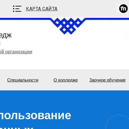
КАРТА САЙТА
едж
я
ой организации
Специальности
О колледже
Заочное обучение
пользование