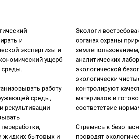
огический
Экологи востребова
ирать и
органах охраны при
ческой экспертизы и
землепользованием, 
экономический ущерб
аналитических лабор
 среды.
экологической безо
экологически чистые
ганизовывать работу
контролируют качес
ружающей среды,
материалов и готово
и рекультивации
соответствие нормам
вывать
 переработки,
Стремясь к безопас
и жидких бытовых и
проводят экологичес