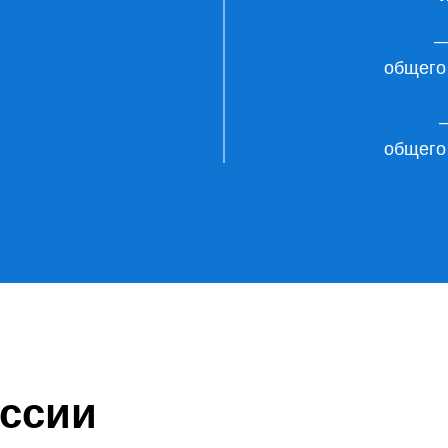
—
общего 
—
общего 
ессии