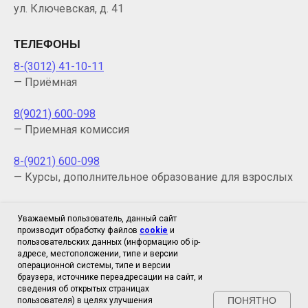
ул. Ключевская, д. 41
ТЕЛЕФОНЫ
8-(3012) 41-10-11
— Приёмная
8(9021) 600-098
— Приемная комиссия
8-(9021) 600-098
— Курсы, дополнительное образование для взрослых
ТЕЛЕФОН (ФАКС):
Уважаемый пользователь, данный сайт
производит обработку файлов
cookie
и
8 (3012) 41-10-11
пользовательских данных (информацию об ip-
— Директор (приемная)
адресе, местоположении, типе и версии
операционной системы, типе и версии
браузера, источнике переадресации на сайт, и
E-MAIL:
сведения об открытых страницах
ПОНЯТНО
Сайт использует инструмент веб-аналитики
пользователя) в целях улучшения