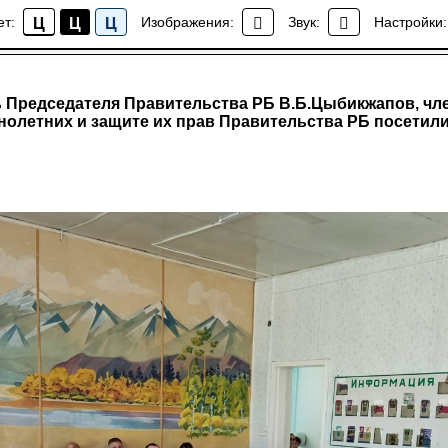
ет:
Изображения:
Звук:
Настройки:
Ц
Ц
Ц
Новости колледжа
ь Председателя Правительства РБ В.Б.Цыбикжапов, чл
олетних и защите их прав Правительства РБ посетили