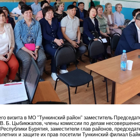
его визита в МО "Тункинский район" заместитель Председа
 В. Б. Цыбикжапов, члены комиссии по делам несовершенно
Республики Бурятия, заместители глав районов, председат
летних и защите их прав посетили Тункинский филиал Бай