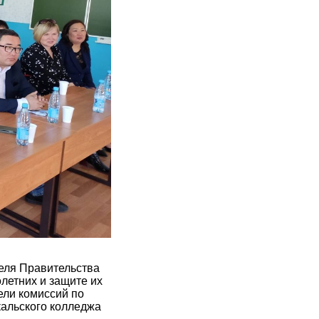
теля Правительства
летних и защите их
ели комиссий по
кальского колледжа