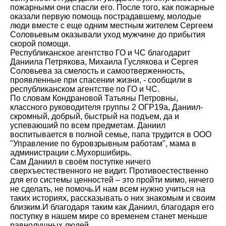
пожарными они спасли его. После того, как пожарные
оказали первую помощь пострадавшему, молодые
люди вместе с еще одним местным жителем Сергеем
Соловьевым оказывали уход мужчине до прибытия
скорой помощи.
Республиканское агентство ГО и ЧС благодарит
Даниила Петрякова, Михаила Гуслякова и Сергея
Соловьева за смелость и самоотверженность,
проявленные при спасении жизни, - сообщили в
республиканском агентстве по ГО и ЧС.
По словам Кондрановой Татьяны Петровны,
классного руководителя группы 2 ОГР19а, Даниил-
скромный, добрый, быстрый на подъем, да и
успеваюший по всем предметам. Даниил
воспитывается в полной семье, папа трудится в ООО
"Управление по буровзрывным работам", мама в
администрации с.Мухоршибирь.
Сам Даниил в своём поступке ничего
сверхъестественного не видит. Противоестественно
для его системы ценностей – это пройти мимо, ничего
не сделать, не помочь.И нам всем нужно учиться на
таких историях, рассказывать о них знакомым и своим
близким.И благодаря таким как Даниил, благодаря его
поступку в нашем мире со временем станет меньше
равнодушных людей.