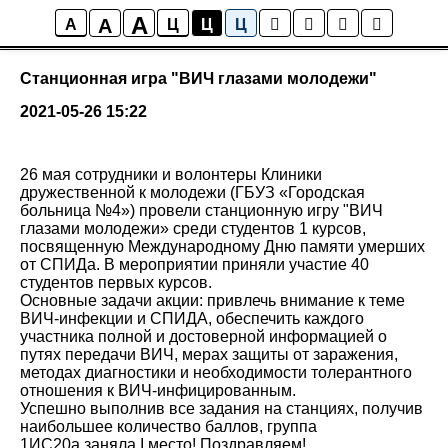
A
A
Новости колледжа
A
Ц
Ц
Ц
Станционная игра "ВИЧ глазами молодежи"
2021-05-26 15:22
26 мая сотрудники и волонтеры Клиники
дружественной к молодежи (ГБУЗ «Городская
больница №4») провели станционную игру "ВИЧ
глазами молодежи» среди студентов 1 курсов,
посвященную Международному Дню памяти умерших
от СПИДа. В мероприятии приняли участие 40
студентов первых курсов.
Основные задачи акции: привлечь внимание к теме
ВИЧ-инфекции и СПИДА, обеспечить каждого
участника полной и достоверной информацией о
путях передачи ВИЧ, мерах защиты от заражения,
методах диагностики и необходимости толерантного
отношения к ВИЧ-инфицированным.
Успешно выполнив все задания на станциях, получив
наибольшее количество баллов, группа
1ИС20а заняла I место! Поздравляем!