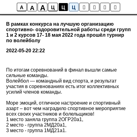
A
A
Новости колледжа
A
Ц
Ц
Ц
В рамках конкурса на лучшую организацию
спортивно- оздоровительной работы среди групп
1 и 2 курсов 17- 18 мая 2022 года прошёл турнир
по волейболу
2022-05-20 22:22
По итогам соревнований в финал вышли самые
сильные команды.
Волейбол — командный вид спорта, и результат
участия в соревнованиях есть итог коллективных
усилий членов команды.
Море эмоций, отличное настроение и спортивный
азарт – вот чем наградило спортивное мероприятие
всех своих участников и болельщиков!
1 место заняла группа 2ОГР20а1,
2 место - группа 2МД20а1,
3 место - группа 1МД21а1.