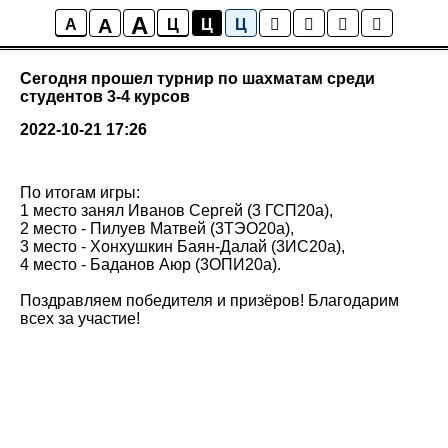
A
A
Новости колледжа
A
Ц
Ц
Ц
Сегодня прошел турнир по шахматам среди
студентов 3-4 курсов
2022-10-21 17:26
По итогам игры:
1 место занял Иванов Сергей (3 ГСП20а),
2 место - Пилуев Матвей (3ТЭО20а),
3 место - Хонхушкин Баян-Далай (3ИС20а),
4 место - Баданов Аюр (3ОПИ20а).
Поздравляем победителя и призёров! Благодарим
всех за участие!