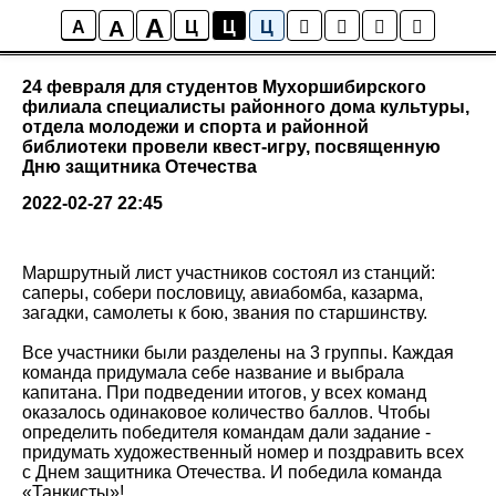
A
A
Новости колледжа
A
Ц
Ц
Ц
24 февраля для студентов Мухоршибирского
филиала специалисты районного дома культуры,
отдела молодежи и спорта и районной
библиотеки провели квест-игру, посвященную
Дню защитника Отечества
2022-02-27 22:45
Маршрутный лист участников состоял из станций:
саперы, собери пословицу, авиабомба, казарма,
загадки, самолеты к бою, звания по старшинству.
Все участники были разделены на 3 группы. Каждая
команда придумала себе название и выбрала
капитана. При подведении итогов, у всех команд
оказалось одинаковое количество баллов. Чтобы
определить победителя командам дали задание -
придумать художественный номер и поздравить всех
с Днем защитника Отечества. И победила команда
«Танкисты»!