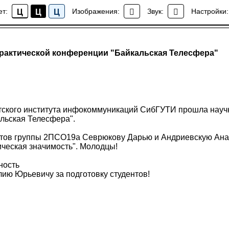
ет:
Изображения:
Звук:
Настройки:
Ц
Ц
Ц
Новости колледжа
практической конференции "Байкальская Телесфера"
ятского института инфокоммуникаций СибГУТИ прошла науч
льская Телесфера".
тов группы 2ПСО19а Севрюкову Дарью и Андриевскую Ана
ическая значимость". Молодцы!
ность
ию Юрьевичу за подготовку студентов!