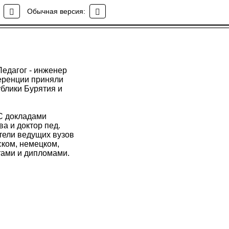
дагог - инженер
Обычная версия:
Педагог - инженер
еренции приняли
блики Бурятия и
 С докладами
а и доктор пед.
тели ведущих вузов
ском, немецком,
тами и дипломами.