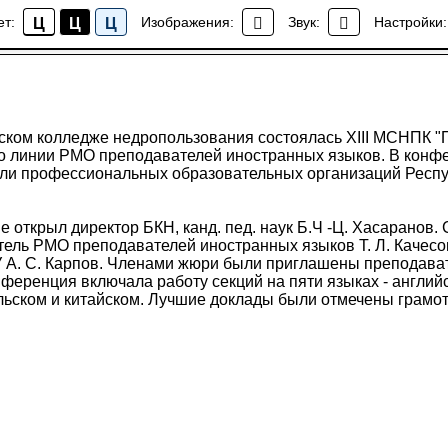
ого колледжа недропользования прошла XIII МСНПК "Пе
ет:
Изображения:
Звук:
Настройки:
Ц
Ц
Ц
Новости колледжа
ском колледже недропользования состоялась XIII МСНПК "
по линии РМО преподавателей иностранных языков. В конф
ели профессиональных образовательных организаций Респу
 открыл директор БКН, канд. пед. наук Б.Ч -Ц. Хасаранов.
ель РМО преподавателей иностранных языков Т. Л. Качесов
У А. С. Карпов. Членами жюри были приглашены преподава
нференция включала работу секций на пяти языках - англий
льском и китайском. Лучшие доклады были отмечены грамо