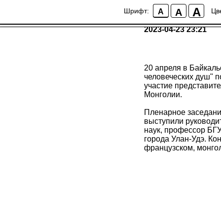
На базе Байкальск
A
A
Шрифт:
Цв
A
человеческих душ"
2023-04-23 23:21
20 апреля в Байкаль
человеческих душ" 
участие представит
Монголии.
Пленарное заседание
выступили руководит
наук, профессор БГ
города Улан-Удэ. Ко
французском, монго