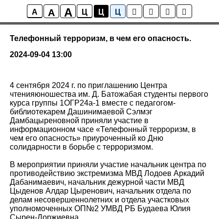
A
A
Библиотека
A
Ц
Ц
Ц
Телефонный терроризм, в чем его опасность.
2024-09-04 13:00
4 сентября 2024 г. по приглашению Центра
чтенияюношества им. Д. Батожабая студенты первого
курса группы 1ОГР24а-1 вместе с педагогом-
библиотекарем Дашинимаевой Сэлмэг
Дамбацыреновной приняли участие в
информационном часе «Телефонный терроризм, в
чем его опасность» приуроченный ко Дню
солидарности в борьбе с терроризмом.
В мероприятии приняли участие начальник центра по
противодействию экстремизма МВД Лодоев Аркадий
Дабанимаевич, начальник дежурной части МВД
Цыденов Алдар Цыренович, начальник отдела по
делам несовершеннолетних и отдела участковых
уполномоченных ОП№2 УМВД РБ Будаева Юлия
Сырен-Доржиевна.