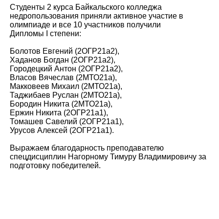
Студенты 2 курса Байкальского колледжа
недропользования приняли активное участие в
олимпиаде и все 10 участников получили
Дипломы I степени:
Болотов Евгений (2ОГР21а2),
Хаданов Богдан (2ОГР21а2),
Городецкий Антон (2ОГР21а2),
Власов Вячеслав (2МТО21а),
Макковеев Михаил (2МТО21а),
Таджибаев Руслан (2МТО21а),
Бородин Никита (2МТО21а),
Ержин Никита (2ОГР21а1),
Томашев Савелий (2ОГР21а1),
Урусов Алексей (2ОГР21а1).
Выражаем благодарность преподавателю
спецдисциплин Нагорному Тимуру Владимировичу за
подготовку победителей.