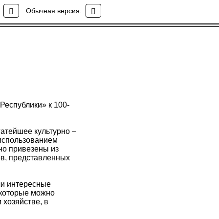
Обычная версия:
Республики» к 100-
атейшее культурно –
 использованием
но привезены из
ов, представленных
ли интересные
 которые можно
 хозяйстве, в