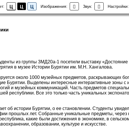
ет:
Изображения:
Звук:
Настройки:
Ц
Ц
Ц
Библиотека
лики
туденты из группы 3МД20а-1 посетили выставку «Достояние 
рятия в музее Истории Бурятии им. М.Н. Хангалова.
ируется около 1000 музейных предметов, раскрывающих бог
дие Бурятии. Выделены интересные интерактивные зоны с
огий и музейных коммуникаций. Часть предметов специаль
ей республики. Все это только часть уникальных экспонат
ет об истории Бурятии, о ее становлении. Студенты увиде
фии прошлых лет. Собранные уникальные предметы, через
 республика, какие были достижения в экономике, в сельском
авоохранении, образовании, культуре и искусстве.