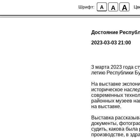
A
A
Шрифт:
Цв
A
Достояние Респуб
2023-03-03 21:00
3 марта 2023 года с
летию Республики Бу
На выставке экспон
историческое насле
современных технол
районных музеев наш
на выставке.
Выставка рассказыва
документы, фотогра
судить, какова была
производстве, в здр