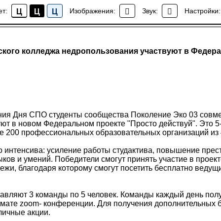
ет:
Изображения:
Звук:
Настройки:
Ц
Ц
Ц
Новости колледжа
кого колледжа недропользования участвуют в Федер
ния Дня СПО студенты сообщества Поколение Эко 03 совме
ют в новом Федеральном проекте "Просто действуй". Это 5-
ее 200 профессиональных образовательных организаций из 
о интенсива: усиление работы студактива, повышение прес
ков и умений. Победители смогут принять участие в проек
ежи, благодаря которому смогут посетить бесплатно ведущ
авляют 3 команды по 5 человек. Команды каждый день пол
мате zoom- конференции. Для получения дополнительных б
личные акции.