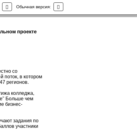
Обычная версия:
альном проекте
стно со
й поток, в котором
47 регионов.
тижа колледжа,
те" Больше чем
ие бизнес-
учают задания по
аллов участники