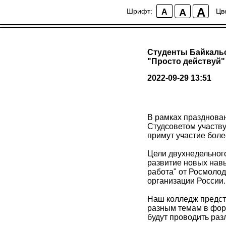
A
A
Шрифт:
Цв
A
Студенты Байкальс
"Просто действуй"
2022-09-29 13:51
В рамках празднова
Студсоветом участву
примут участие бол
Цели двухнедельног
развитие новых навы
работа" от Росмолод
организации России.
Наш колледж предст
разным темам в фор
будут проводить раз