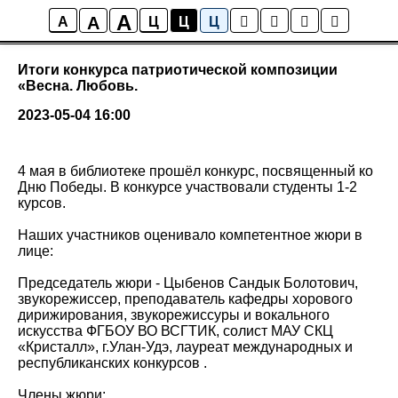
A
A
Библиотека
A
Ц
Ц
Ц
Итоги конкурса патриотической композиции
«Весна. Любовь.
2023-05-04 16:00
4 мая в библиотеке прошёл конкурс, посвященный ко
Дню Победы. В конкурсе участвовали студенты 1-2
курсов.
Наших участников оценивало компетентное жюри в
лице:
Председатель жюри - Цыбенов Сандык Болотович,
звукорежиссер, преподаватель кафедры хорового
дирижирования, звукорежиссуры и вокального
искусства ФГБОУ ВО ВСГТИК, солист МАУ СКЦ
«Кристалл», г.Улан-Удэ, лауреат международных и
республиканских конкурсов .
Члены жюри: