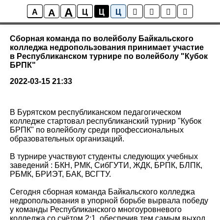
A
A
Новости колледжа
A
Ц
Ц
Ц
Сборная команда по волейболу Байкальского
колледжа недропользования принимает участие
в Республиканском турнире по волейболу "Кубок
БРПК"
2022-03-15 21:33
В Бурятском республиканском педагогическом
колледже стартовал республиканский турнир "Кубок
БРПК" по волейболу среди профессиональных
образовательных организаций.
В турнире участвуют студенты следующих учебных
заведений : БКН, РМК, СибГУТИ, ЖДК, БРПК, БЛПК,
РБМК, БРИЭТ, БАК, ВСГТУ.
Сегодня сборная команда Байкальского колледжа
недропользования в упорной борьбе вырвала победу
у команды Республиканского многоуровневого
колледжа со счётом 2:1, обеспечив тем самым выход