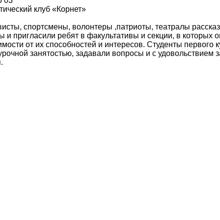
о 03"
тический клуб «Корнет»
исты, спортсмены, волонтеры ,патриоты, театралы рассказ
 и пригласили ребят в факультативы и секции, в которых о
мости от их способностей и интересов. Студенты первого к
рочной занятостью, задавали вопросы и с удовольствием 
.