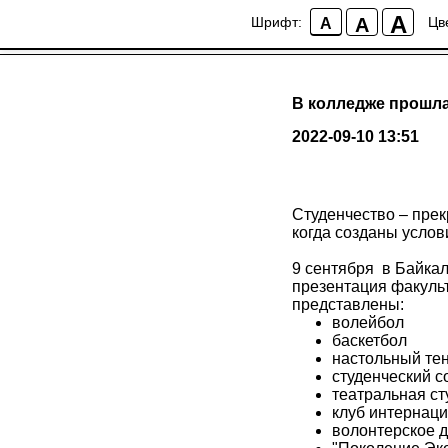
A
A
Шрифт:
Цв
A
В колледже прошла
2022-09-10 13:51
Студенчество – прек
когда созданы услов
9 сентября в Байка
презентация факуль
представлены:
волейбол
баскетбол
настольный те
студенческий с
театральная с
клуб интернац
волонтерское 