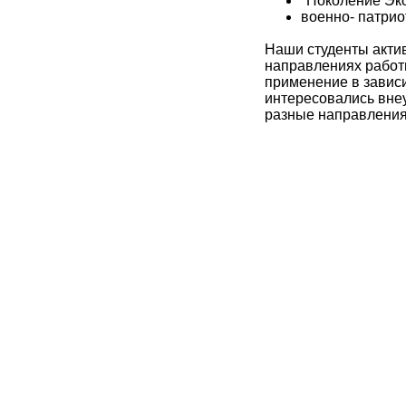
"️Поколение Эк
военно- патрио
Наши студенты актив
направлениях работы
применение в зависи
интересовались внеу
разные направления