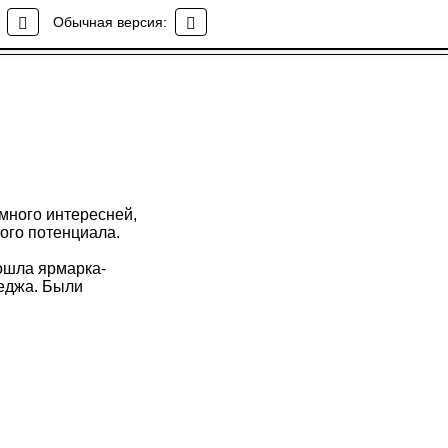
Обычная версия:
амного интересней,
ого потенциала.
ошла ярмарка-
леджа. Были