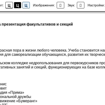
ет:
Изображения:
Звук:
Настройки:
Ц
Ц
Ц
Новости колледжа
 презентация факультативов и секций
расная пора в жизни любого человека. Учеба становится н
ия для самореализации обучающихся, развития их творческ
льском колледже недропользования для первокурсников пр
тативных занятий и секций, функционирующих на базе кол
ннис
овет
тудия «Прима»
иональной дружбы
движение «Бумеранг»