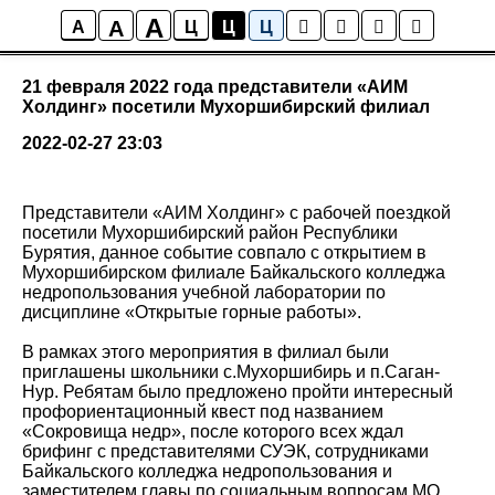
A
A
Новости колледжа
A
Ц
Ц
Ц
21 февраля 2022 года представители «АИМ
Холдинг» посетили Мухоршибирский филиал
2022-02-27 23:03
Представители «АИМ Холдинг» с рабочей поездкой
посетили Мухоршибирский район Республики
Бурятия, данное событие совпало с открытием в
Мухоршибирском филиале Байкальского колледжа
недропользования учебной лаборатории по
дисциплине «Открытые горные работы».
В рамках этого мероприятия в филиал были
приглашены школьники с.Мухоршибирь и п.Саган-
Нур. Ребятам было предложено пройти интересный
профориентационный квест под названием
«Сокровища недр», после которого всех ждал
брифинг с представителями СУЭК, сотрудниками
Байкальского колледжа недропользования и
заместителем главы по социальным вопросам МО